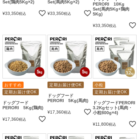
Set(鶏肉5Kg×2)
Set(馬肉5Kg×2)
PERORI 10Kg
Set(馬肉5Kg+鶏肉
¥
33,350
¥
33,350
税込
税込
5Kg)
¥
33,350
税込
おすすめ
定期お届け便OK
小粒
定期お届け便OK
定期お届け便OK
ドッグフード
PERORI 5Kg(馬肉)
ドッグフード
ドッグフードPERORI
PERORI 5Kg(鶏肉)
3.2Kgセット(馬肉・
¥
17,360
税込
小粒800g×4)
¥
17,360
税込
¥
11,800
税込