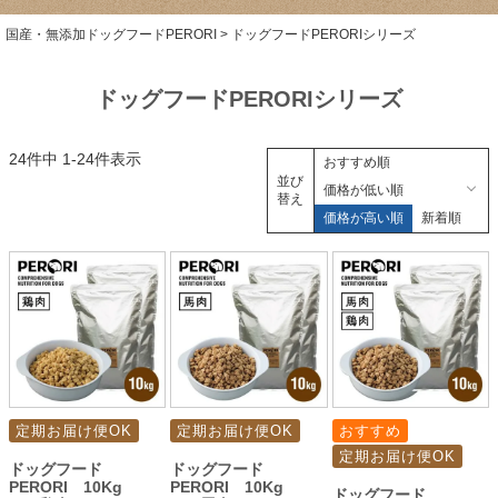
国産・無添加ドッグフードPERORI
ドッグフードPERORIシリーズ
ドッグフードPERORIシリーズ
24
件中
1
-
24
件表示
おすすめ順
並び
価格が低い順
替え
価格が高い順
新着順
定期お届け便OK
定期お届け便OK
おすすめ
定期お届け便OK
ドッグフード
ドッグフード
PERORI 10Kg
PERORI 10Kg
ドッグフード