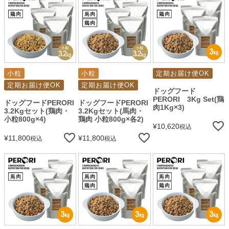
小粒
小粒
定期お届け便OK
定期お届け便OK
定期お届け便OK
ドッグフード
PERORI 3Kg Set(鶏
ドッグフードPERORI
ドッグフードPERORI
肉1Kg×3)
3.2Kgセット(鶏肉・
3.2Kgセット(馬肉・
小粒800g×4)
鶏肉 小粒800g×各2)
¥
10,620
税込
¥
11,800
¥
11,800
税込
税込