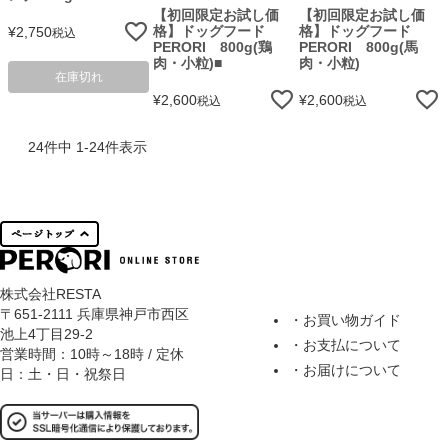
【初回限定お試し価
【初回限定お試し価
格】ドッグフード
格】ドッグフード
¥
2,750
税込
PERORI 800g(鶏
PERORI 800g(馬
肉・小粒)■
肉・小粒)
在庫切れ
¥
2,600
¥
2,600
税込
税込
24
件中
1
-
24
件表示
株式会社RESTA
〒651-2111 兵庫県神戸市西区
・お買い物ガイド
池上4丁目29-2
・お支払について
営業時間：10時～18時 / 定休
・お届けについて
日：土・日・祝祭日