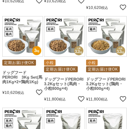
¥
10,620
¥
10,620
税込
税込
¥
10,620
税込
定期お届け便OK
小粒
小粒
定期お届け便OK
定期お届け便OK
ドッグフード
PERORI 3Kg Set(馬
ドッグフードPERORI
ドッグフードPERORI
肉1Kg×2+鶏肉1Kg)
3.2Kgセット(馬肉・
3.2Kgセット(鶏肉・
小粒800g×4)
小粒800g×4)
¥
10,620
税込
¥
11,800
¥
11,800
税込
税込