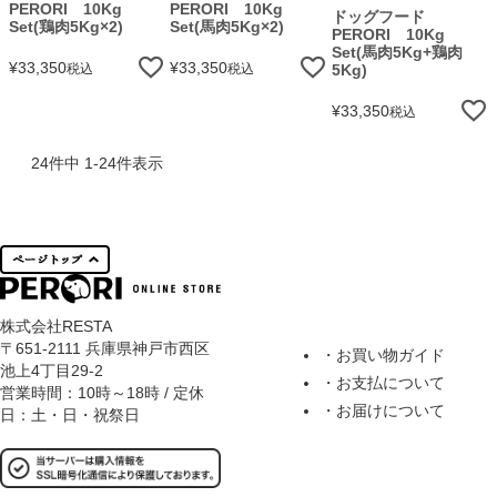
PERORI 10Kg
PERORI 10Kg
ドッグフード
Set(鶏肉5Kg×2)
Set(馬肉5Kg×2)
PERORI 10Kg
Set(馬肉5Kg+鶏肉
¥
33,350
¥
33,350
税込
税込
5Kg)
¥
33,350
税込
24
件中
1
-
24
件表示
株式会社RESTA
〒651-2111 兵庫県神戸市西区
・お買い物ガイド
池上4丁目29-2
・お支払について
営業時間：10時～18時 / 定休
・お届けについて
日：土・日・祝祭日