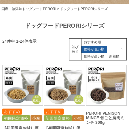
国産・無添加ドッグフードPERORI
ドッグフードPERORIシリーズ
ドッグフードPERORIシリーズ
24
件中
1
-
24
件表示
おすすめ順
並び
価格が低い順
替え
価格が高い順
新着順
おすすめ
おすすめ
PERORI VENISON
MINCE 骨ごと鹿肉ミ
初回限定価格
小粒
初回限定価格
小粒
ンチ 300g
【初回限定お試し価
【初回限定お試し価