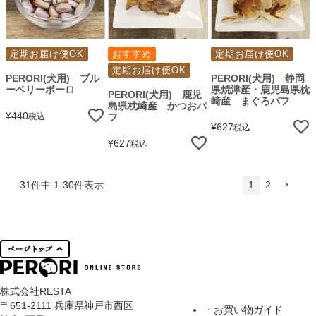
定期お届け便OK
おすすめ
定期お届け便OK
定期お届け便OK
PERORI(犬用) ブル
PERORI(犬用) 静岡
ーベリーボーロ
県焼津産・鹿児島県枕
PERORI(犬用) 鹿児
崎産 まぐろパフ
島県枕崎産 かつおパ
¥
440
税込
フ
¥
627
税込
¥
627
税込
31
件中
1
-
30
件表示
1
2
株式会社RESTA
〒651-2111 兵庫県神戸市西区
・お買い物ガイド