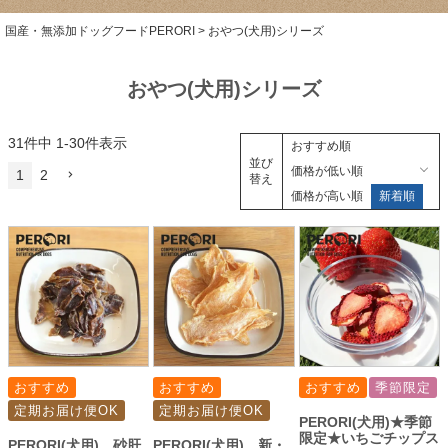
国産・無添加ドッグフードPERORI
おやつ(犬用)シリーズ
おやつ(犬用)シリーズ
31
件中
1
-
30
件表示
おすすめ順
並び
価格が低い順
1
2
替え
価格が高い順
新着順
おすすめ
おすすめ
おすすめ
季節限定
定期お届け便OK
定期お届け便OK
PERORI(犬用)★季節
限定★いちごチップス
PERORI(犬用) 砂肝
PERORI(犬用) 新・