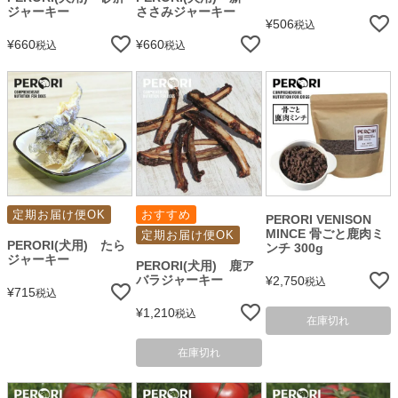
ジャーキー
ささみジャーキー
¥
506
税込
¥
660
¥
660
税込
税込
定期お届け便OK
おすすめ
PERORI VENISON
MINCE 骨ごと鹿肉ミ
定期お届け便OK
PERORI(犬用) たら
ンチ 300g
ジャーキー
PERORI(犬用) 鹿ア
バラジャーキー
¥
2,750
税込
¥
715
税込
¥
1,210
税込
在庫切れ
在庫切れ