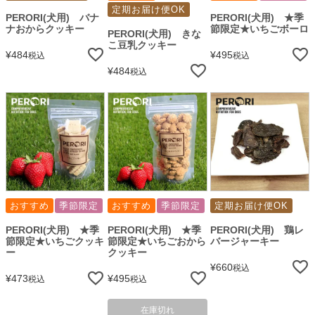
定期お届け便OK
PERORI(犬用) バナ
PERORI(犬用) ★季
ナおからクッキー
節限定★いちごボーロ
PERORI(犬用) きな
こ豆乳クッキー
¥
484
¥
495
税込
税込
¥
484
税込
おすすめ
季節限定
おすすめ
季節限定
定期お届け便OK
PERORI(犬用) ★季
PERORI(犬用) ★季
PERORI(犬用) 鶏レ
節限定★いちごクッキ
節限定★いちごおから
バージャーキー
ー
クッキー
¥
660
税込
¥
473
¥
495
税込
税込
在庫切れ