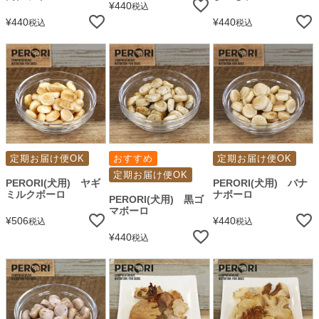
¥
440
税込
¥
440
¥
440
税込
税込
定期お届け便OK
おすすめ
定期お届け便OK
定期お届け便OK
PERORI(犬用) ヤギ
PERORI(犬用) バナ
ミルクボーロ
ナボーロ
PERORI(犬用) 黒ゴ
マボーロ
¥
506
¥
440
税込
税込
¥
440
税込