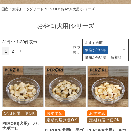
国産・無添加ドッグフードPERORI
おやつ(犬用)シリーズ
おやつ(犬用)シリーズ
31
件中
1
-
30
件表示
おすすめ順
並び
価格が低い順
1
2
替え
価格が高い順
新着順
定期お届け便OK
おすすめ
おすすめ
定期お届け便OK
定期お届け便OK
PERORI(犬用) バナ
ナボーロ
PERORI(犬用) 黒ゴ
PERORI(犬用) さつ