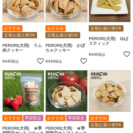
おすすめ
おすすめ
定期お届け便OK
定期お届け便OK
定期お届け便OK
PERORI(犬用) ゆば
スティック
PERORI(犬用) ラム
PERORI(犬用) かぼ
肉クッキー
ちゃクッキー
¥
440
税込
¥
440
¥
440
税込
税込
おすすめ
季節限定
おすすめ
季節限定
おすすめ
定期お届け便OK
PERORI(犬用) ★季
PERORI(犬用) ★季
節限定★いちごクッキ
節限定★トマトクッキ