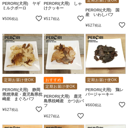
定期お届け便OK
PERORI(犬用) ヤギ
PERORI(犬用) しゃ
ミルクボーロ
けクッキー
PERORI(犬用) 国
産 いわしパフ
¥
506
¥
517
税込
税込
¥
627
税込
定期お届け便OK
おすすめ
定期お届け便OK
定期お届け便OK
PERORI(犬用) 静岡
PERORI(犬用) 鶏レ
県焼津産・鹿児島県枕
バージャーキー
PERORI(犬用) 鹿児
崎産 まぐろパフ
島県枕崎産 かつおパ
¥
660
フ
税込
¥
627
税込
¥
627
税込