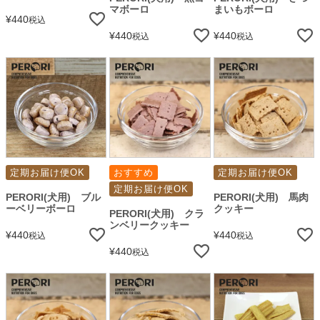
マボーロ
まいもボーロ
¥
440
税込
¥
440
¥
440
税込
税込
定期お届け便OK
おすすめ
定期お届け便OK
定期お届け便OK
PERORI(犬用) ブル
PERORI(犬用) 馬肉
ーベリーボーロ
クッキー
PERORI(犬用) クラ
ンベリークッキー
¥
440
¥
440
税込
税込
¥
440
税込