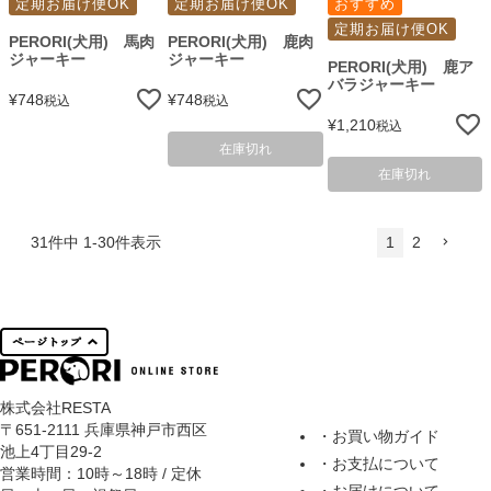
定期お届け便OK
定期お届け便OK
おすすめ
定期お届け便OK
PERORI(犬用) 馬肉
PERORI(犬用) 鹿肉
ジャーキー
ジャーキー
PERORI(犬用) 鹿ア
バラジャーキー
¥
748
¥
748
税込
税込
¥
1,210
税込
在庫切れ
在庫切れ
31
件中
1
-
30
件表示
1
2
株式会社RESTA
〒651-2111 兵庫県神戸市西区
・お買い物ガイド
池上4丁目29-2
・お支払について
営業時間：10時～18時 / 定休