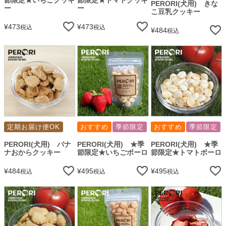
PERORI(犬用) きな
ー
ー
こ豆乳クッキー
¥
473
¥
473
税込
税込
¥
484
税込
定期お届け便OK
おすすめ
季節限定
おすすめ
季節限定
PERORI(犬用) バナ
PERORI(犬用) ★季
PERORI(犬用) ★季
ナおからクッキー
節限定★いちごボーロ
節限定★トマトボーロ
¥
484
¥
495
¥
495
税込
税込
税込