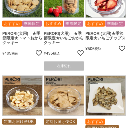
おすすめ
季節限定
おすすめ
季節限定
おすすめ
季節限定
PERORI(犬用) ★季
PERORI(犬用) ★季
PERORI(犬用)★季節
節限定★トマトおから
節限定★いちごおから
限定★いちごチップス
クッキー
クッキー
¥
506
税込
¥
495
¥
495
税込
税込
在庫切れ
定期お届け便OK
定期お届け便OK
おすすめ