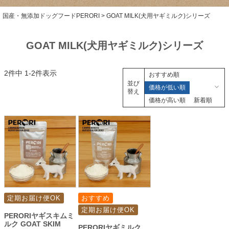
国産・無添加ドッグフードPERORI
GOAT MILK(犬用ヤギミルク)シリーズ
GOAT MILK(犬用ヤギミルク)シリーズ
2
件中
1
-
2
件表示
おすすめ順
並び
価格が低い順
替え
価格が高い順
新着順
定期お届け便OK
おすすめ
定期お届け便OK
PERORIヤギスキムミ
ルク GOAT SKIM
PERORIヤギミルク