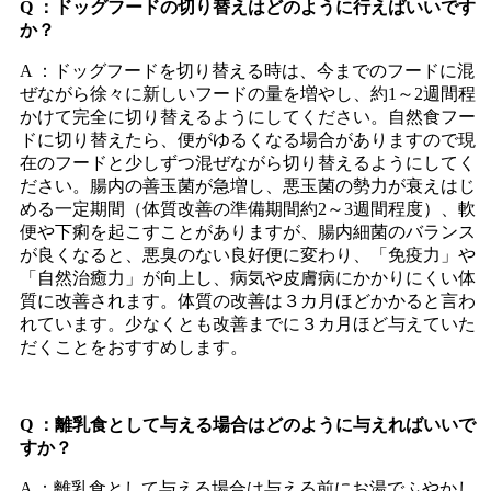
Q ：ドッグフードの切り替えはどのように行えばいいです
か？
A ：ドッグフードを切り替える時は、今までのフードに混
ぜながら徐々に新しいフードの量を増やし、約1～2週間程
かけて完全に切り替えるようにしてください。自然食フー
ドに切り替えたら、便がゆるくなる場合がありますので現
在のフードと少しずつ混ぜながら切り替えるようにしてく
ださい。腸内の善玉菌が急増し、悪玉菌の勢力が衰えはじ
める一定期間（体質改善の準備期間約2～3週間程度）、軟
便や下痢を起こすことがありますが、腸内細菌のバランス
が良くなると、悪臭のない良好便に変わり、「免疫力」や
「自然治癒力」が向上し、病気や皮膚病にかかりにくい体
質に改善されます。体質の改善は３カ月ほどかかると言わ
れています。少なくとも改善までに３カ月ほど与えていた
だくことをおすすめします。
Q ：離乳食として与える場合はどのように与えればいいで
すか？
A ：離乳食として与える場合は与える前にお湯でふやかし