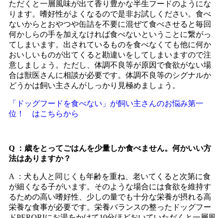
ただくと一層風味が出て香り豊かな半生フードのようにな
ります。嗜好性がよくなるので是非お試しください。食べ
ないからとおやつや缶詰を不要に混ぜて食べさせると毎回
何かしらの手を加えなければ食べないということに繋がっ
てしまいます。出されているものを食べなくても他に何か
おいしいものが出てくると勘違いをしてしまいますので注
意しましょう。ただし、体調不良等が原因で食欲がない場
合は獣医さんに相談が必要です。体調不良等のシグナルか
どうかは飼い主さんがしっかり見極めましょう。
「ドッグフードを食べない」が飼い主さんのお悩み第一
位！ はこちらから
Q ：歳をとってごはんを少量しか食べません。何かいい方
法はありますか？
A ：犬も人と同じくも年齢を重ね、老いてくると次第に食
が細くなる子がいます。そのような場合には食欲を維持す
るための高い嗜好性、少しの量でも十分な栄養が摂れる高
栄養な食事が必要です。栄養バランスの整ったドッグフー
ドPERORIにお湯をかけて10分ほどおいていただくと一層風