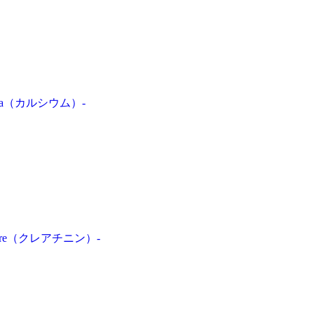
a（カルシウム）-
re（クレアチニン）-