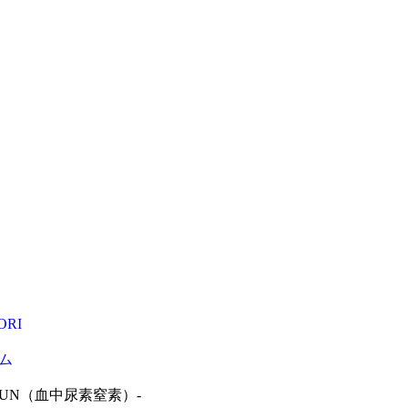
RI
ム
UN（血中尿素窒素）-