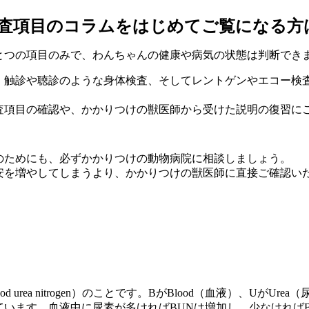
検査項目のコラムをはじめてご覧になる方
とつの項目のみで、わんちゃんの健康や病気の状態は判断でき
、触診や聴診のような身体検査、そしてレントゲンやエコー検
査項目の確認や、かかりつけの獣医師から受けた説明の復習に
のためにも、必ずかかりつけの動物病院に相談しましょう。
安を増やしてしまうより、かかりつけの獣医師に直接ご確認い
 urea nitrogen）のことです。BがBlood（血液）、UがUrea
います。血液中に尿素が多ければBUNは増加し、少なければ