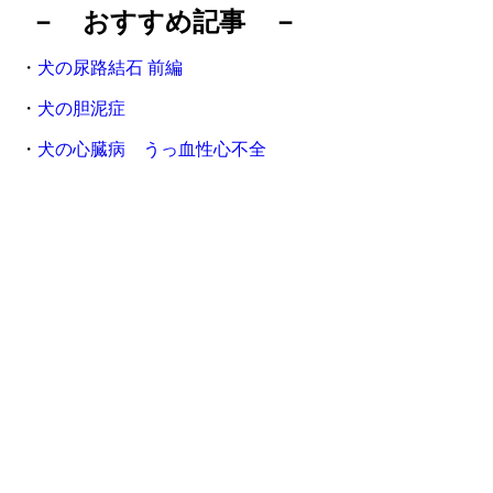
－ おすすめ記事 －
・
犬の尿路結石 前編
・
犬の胆泥症
・
犬の心臓病 うっ血性心不全