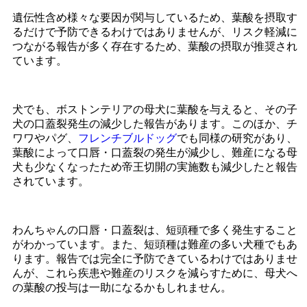
遺伝性含め様々な要因が関与しているため、葉酸を摂取す
るだけで予防できるわけではありませんが、リスク軽減に
つながる報告が多く存在するため、葉酸の摂取が推奨され
ています。
犬でも、ボストンテリアの母犬に葉酸を与えると、その子
犬の口蓋裂発生の減少した報告があります。このほか、チ
ワワやパグ、
フレンチブルドッグ
でも同様の研究があり、
葉酸によって口唇・口蓋裂の発生が減少し、難産になる母
犬も少なくなったため帝王切開の実施数も減少したと報告
されています。
わんちゃんの口唇・口蓋裂は、短頭種で多く発生すること
がわかっています。また、短頭種は難産の多い犬種でもあ
ります。報告では完全に予防できているわけではありませ
んが、これら疾患や難産のリスクを減らすために、母犬へ
の葉酸の投与は一助になるかもしれません。