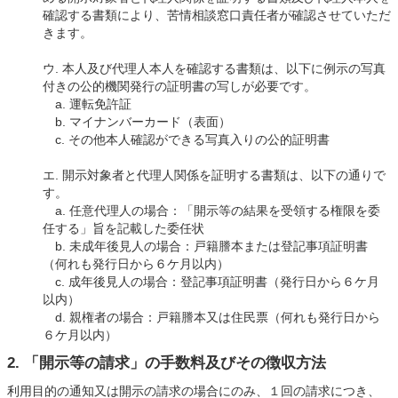
確認する書類により、苦情相談窓口責任者が確認させていただ
きます。
ウ. 本人及び代理人本人を確認する書類は、以下に例示の写真
付きの公的機関発行の証明書の写しが必要です。
a. 運転免許証
b. マイナンバーカード（表面）
c. その他本人確認ができる写真入りの公的証明書
エ. 開示対象者と代理人関係を証明する書類は、以下の通りで
す。
a. 任意代理人の場合：「開示等の結果を受領する権限を委
任する」旨を記載した委任状
b. 未成年後見人の場合：戸籍謄本または登記事項証明書
（何れも発行日から６ケ月以内）
c. 成年後見人の場合：登記事項証明書（発行日から６ケ月
以内）
d. 親権者の場合：戸籍謄本又は住民票（何れも発行日から
６ケ月以内）
2. 「開示等の請求」の手数料及びその徴収方法
利用目的の通知又は開示の請求の場合にのみ、１回の請求につき、