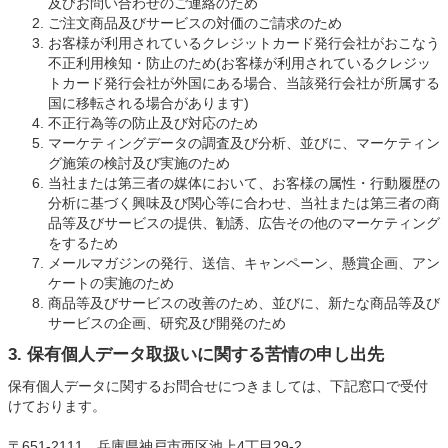
及びお問い合わせのご連絡のため
ご注文商品及びサービスの対価のご請求のため
お客様が利用されているクレジットカード発行会社がおこなう
不正利用検知・防止のため(お客様が利用されているクレジッ
トカード発行会社が外国にある場合、当該発行会社が所属する
国に移転される場合があります)
不正行為等の防止及び対応のため
マーケティングデータの調査及び分析、並びに、マーケティン
グ施策の検討及び実施のため
当社または第三者の媒体において、お客様の属性・行動履歴の
分析に基づく興味及び関心等に合わせ、当社または第三者の商
品等及びサービスの提供、勧誘、広告その他のマーケティング
をするため
メールマガジンの発行、送信、キャンペーン、懸賞企画、アン
ケートの実施のため
商品等及びサービスの改善のため、並びに、新たな商品等及び
サービスの企画、研究及び開発のため
3. 保有個人データ取扱いに関する苦情の申し出先
保有個人データに関するお問合せにつきましては、下記窓口で受付
けております。
〒651-2111 兵庫県神戸市西区池上4丁目29-2