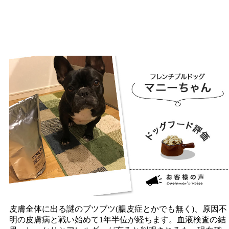
皮膚全体に出る謎のブツブツ(膿皮症とかでも無く)、原因不
明の皮膚病と戦い始めて1年半位が経ちます。血液検査の結