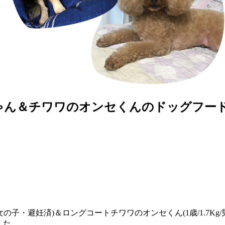
ん＆チワワのオンセくんのドッグフード
/女の子・避妊済)＆ロングコートチワワのオンセくん(1歳/1.7K
した。