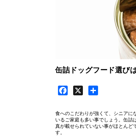
缶詰ドッグフード選び
Facebook
X
共
有
食へのこだわりが強くて、シニアに
いるご家庭も多い事でしょう。缶詰
真が載せられていない事がほとんど
す。