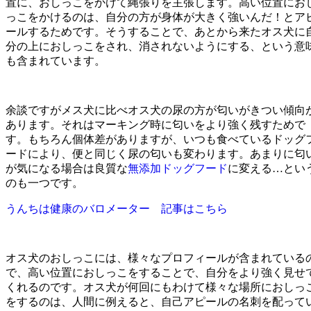
置に、おしっこをかけて縄張りを主張します。高い位置にお
っこをかけるのは、自分の方が身体が大きく強いんだ！とア
ールするためです。そうすることで、あとから来たオス犬に
分の上におしっこをされ、消されないようにする、という意
も含まれています。
余談ですがメス犬に比べオス犬の尿の方が匂いがきつい傾向
あります。それはマーキング時に匂いをより強く残すためで
す。もちろん個体差がありますが、いつも食べているドッグ
ードにより、便と同じく尿の匂いも変わります。あまりに匂
が気になる場合は良質な
無添加ドッグフード
に変える…とい
のも一つです。
うんちは健康のバロメーター 記事はこちら
オス犬のおしっこには、様々なプロフィールが含まれている
で、高い位置におしっこをすることで、自分をより強く見せ
くれるのです。オス犬が何回にもわけて様々な場所におしっ
をするのは、人間に例えると、自己アピールの名刺を配って