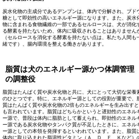
炭水化物の主成分であるデンプンは、体内で分解され、ブド
糖として即効性の高いエネルギー源になります。また、炭水
物に含まれる食物繊維の一部であるセルロースは、犬が消化
る酵素を持たないため、体内に吸収されることはありません
（セルロースを消化する酵素を持たない点は、私たち人間も
緒です）、腸内環境を整える働きがあります。
脂質は犬のエネルギー源かつ体調管理
の調整役
脂質はたんぱく質や炭水化物と共に、犬にとって大切な栄養
のひとつです。特に、エネルギー源としての役割が重要で、
質はたんぱく質や炭水化物の2倍ものエネルギーを生み出すと
も言われています。脂質はどちらかというと遅効性のエネル
ー源で、普段は体内に脂肪として蓄えられ、即効性のエネル
ー源である炭水化物やタンパク質が不足したときに、エネル
ー源としての本領を発揮するといわれています。また、脂質
体内に取り込まれた脂溶性ビタミン（Ａ、Ｄ、Ｅ、Ｋなど）