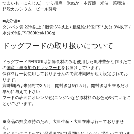
つまいも・にんじん)・すり胡麻・米ぬか・本鰹節・米油・菜種油・
卵殻カルシウム・ビール酵母
■成分値■
タンパク質:22%以上 / 脂質:6%以上 / 粗繊維:1%以下 / 灰分:3%以下 /
水分:6%以下(360Kcal/100g)
ドッグフードの取り扱いについて
ドッグフードPERORIは新鮮食材のみを使用した風味豊かな作りたて
の
国産・無添加のドッグフード
をお届けしています。
保存料は一切使用しておりませんので賞味期限が短く設定されてお
ります。
賞味期限は未開封で3カ月、開封後は約1カ月。開封後は出来るだけ
早めに与えて下さい。
フードの表面にオレンジ色(ニンジンなど原材料のお色)が出ているこ
とがございます。
※商品の鮮度維持のため、大量生産・大量在庫は行っておりませ
ん。
タイミングによっては発送までに1週間ほどいただく場合がございま