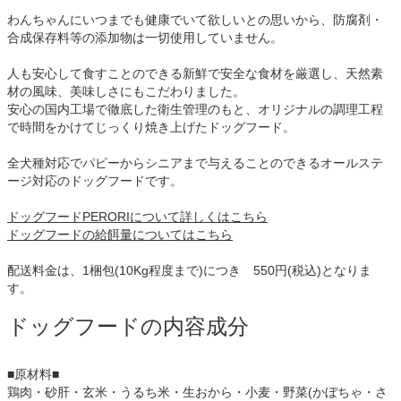
わんちゃんにいつまでも健康でいて欲しいとの思いから、防腐剤・
合成保存料等の添加物は一切使用していません。
人も安心して食すことのできる新鮮で安全な食材を厳選し、天然素
材の風味、美味しさにもこだわりました。
安心の国内工場で徹底した衛生管理のもと、オリジナルの調理工程
で時間をかけてじっくり焼き上げたドッグフード。
全犬種対応でパピーからシニアまで与えることのできるオールステ
ージ対応のドッグフードです。
ドッグフードPERORIについて詳しくはこちら
ドッグフードの給餌量についてはこちら
配送料金は、1梱包(10Kg程度まで)につき 550円(税込)となりま
す。
ドッグフードの内容成分
■原材料■
鶏肉・砂肝・玄米・うるち米・生おから・小麦・野菜(かぼちゃ・さ