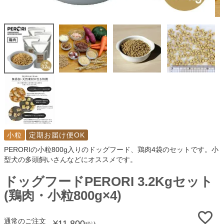
小粒
定期お届け便OK
PERORIの小粒800g入りのドッグフード、鶏肉4袋のセットです。小
型犬の多頭飼いさんなどにオススメです。
ドッグフードPERORI 3.2Kgセット
(鶏肉・小粒800g×4)
通常のご注文
¥
11,800