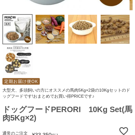
定期お届け便OK
大型犬、多頭飼いの方にオススメの馬肉5Kg×2袋の10Kgセットのド
ッグフードです!おまとめでお買い得PRICEです♪
ドッグフードPERORI 10Kg Set(馬
肉5Kg×2)
通常のご注文
¥
33,350