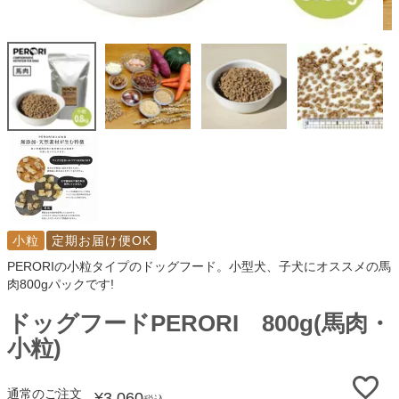
小粒
定期お届け便OK
PERORIの小粒タイプのドッグフード。小型犬、子犬にオススメの馬
肉800gパックです!
ドッグフードPERORI 800g(馬肉・
小粒)
通常のご注文
¥
3,060