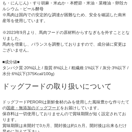
も・にんじん)・すり胡麻・米ぬか・本鰹節・米油・菜種油・卵殻カ
ルシウム・ビール酵母
※馬肉は国内での安定的な調達が困難なため、安全を確認した南米
産等を使用しています。
※2023年9月より、馬肉フードの原材料からすなぎもを外すこととな
りました。
馬肉を増量し、バランスを調整しておりますので、成分値に変更は
ございません。
■成分値■
タンパク質:20%以上 / 脂質:8%以上 / 粗繊維:1%以下 / 灰分:3%以下 /
水分:6%以下(375Kcal/100g)
ドッグフードの取り扱いについて
ドッグフードPERORIは新鮮食材のみを使用した風味豊かな作りたて
の
国産・無添加のドッグフード
をお届けしています。
保存料は一切使用しておりませんので賞味期限が短く設定されてお
ります。
賞味期限は未開封で3カ月、開封後は約1カ月。開封後は出来るだけ
早めに与えて下さい。