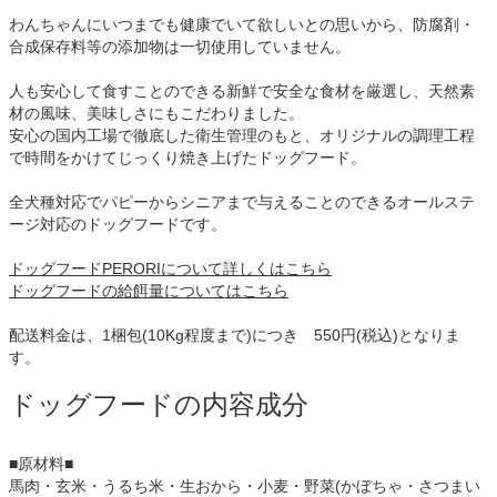
わんちゃんにいつまでも健康でいて欲しいとの思いから、防腐剤・
合成保存料等の添加物は一切使用していません。
人も安心して食すことのできる新鮮で安全な食材を厳選し、天然素
材の風味、美味しさにもこだわりました。
安心の国内工場で徹底した衛生管理のもと、オリジナルの調理工程
で時間をかけてじっくり焼き上げたドッグフード。
全犬種対応でパピーからシニアまで与えることのできるオールステ
ージ対応のドッグフードです。
ドッグフードPERORIについて詳しくはこちら
ドッグフードの給餌量についてはこちら
配送料金は、1梱包(10Kg程度まで)につき 550円(税込)となりま
す。
ドッグフードの内容成分
■原材料■
馬肉・玄米・うるち米・生おから・小麦・野菜(かぼちゃ・さつまい