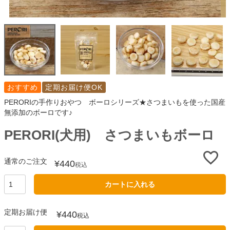
おすすめ
定期お届け便OK
PERORIの手作りおやつ ボーロシリーズ★さつまいもを使った国産
無添加のボーロです♪
PERORI(犬用) さつまいもボーロ
通常のご注文
¥
440
税込
カートに入れる
定期お届け便
¥
440
税込