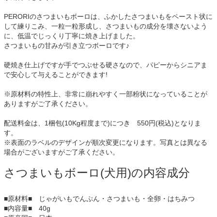
PERORIのさつまいもボーロは、ふかしたさつまいもをペースト状に
して練りこみ、一粒一粒形成し、さつまいもの成分を壊さないよう
に、低温でじっくり丁寧に焼き上げました。
さつまいもの甘みが引き立つボーロです♪
硬焼き仕上げですが手でつぶせる硬さなので、パピーからシニアま
で安心して与えることができます!
※原材料の特性上、非常に崩れやすく一部粉状になっていることが
ありますがご了承ください。
配送料金は、1梱包(10Kg程度まで)につき 550円(税込)となりま
す。
※表面のラベルのデザインが順次変更になります。写真とは異なる
場合がございますがご了承ください。
さつまいもボーロ(犬用)の内容成分
■原材料■ じゃがいもでんぷん・さつまいも・全卵・はちみつ
■内容量■ 40g