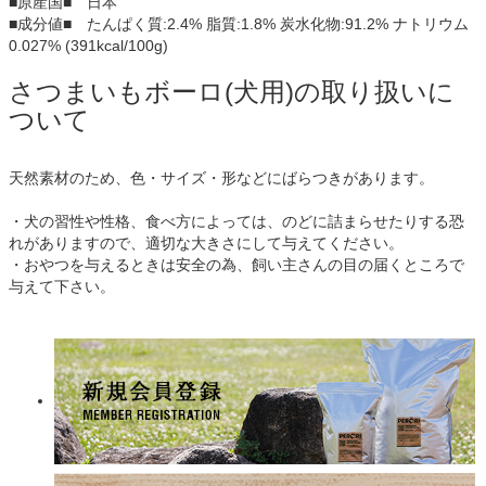
■原産国■ 日本
■成分値■ たんぱく質:2.4% 脂質:1.8% 炭水化物:91.2% ナトリウム
0.027% (391kcal/100g)
さつまいもボーロ(犬用)の取り扱いに
ついて
天然素材のため、色・サイズ・形などにばらつきがあります。
・犬の習性や性格、食べ方によっては、のどに詰まらせたりする恐
れがありますので、適切な大きさにして与えてください。
・おやつを与えるときは安全の為、飼い主さんの目の届くところで
与えて下さい。