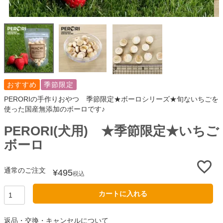
おすすめ
季節限定
PERORIの手作りおやつ 季節限定★ボーロシリーズ★旬ないちごを
使った国産無添加のボーロです♪
PERORI(犬用) ★季節限定★いちご
ボーロ
通常のご注文
¥
495
税込
カートに入れる
返品・交換・キャンセルについて