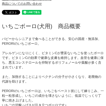
商品についてのお問い合わせ
いちごボーロ(犬用) 商品概要
パピーからシニアまで食べることができる、安心の国産・無添加、
PERORIのいちごボーロ。
アレルゲンになりにくく、ビタミンCが豊富ないちごを使ったボーロ
です。ビタミンCの効果で健康な皮膚を維持します。血管を健康に保
ち、悪玉コレステロールを抑制するポリフェノールや葉酸が多く含
まれています。
また、加熱することによりペクチンの分子が小さくなり、老廃物の
代謝を助けます。
PERORIのいちごボーロは、いちごをペースト状にして練りこみ、一
粒一粒形成し、いちごの成分を壊さないように、低温でじっくり丁
寧に焼き上げました。
いちごの甘酸っぱさが引き立つボーロです♪