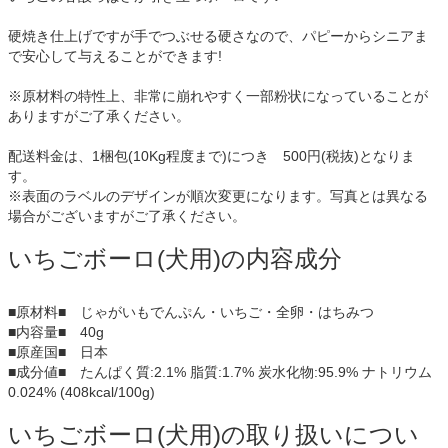
硬焼き仕上げですが手でつぶせる硬さなので、パピーからシニアま
で安心して与えることができます!
※原材料の特性上、非常に崩れやすく一部粉状になっていることが
ありますがご了承ください。
配送料金は、1梱包(10Kg程度まで)につき 500円(税抜)となりま
す。
※表面のラベルのデザインが順次変更になります。写真とは異なる
場合がございますがご了承ください。
いちごボーロ(犬用)の内容成分
■原材料■ じゃがいもでんぷん・いちご・全卵・はちみつ
■内容量■ 40g
■原産国■ 日本
■成分値■ たんぱく質:2.1% 脂質:1.7% 炭水化物:95.9% ナトリウム
0.024% (408kcal/100g)
いちごボーロ(犬用)の取り扱いについ