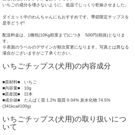
いちごの成分を壊さないように、低温でじっくり乾燥させました。
ダイエット中のわんちゃんにもおすすめです。季節限定チップスを
是非どうぞ!
配送料金は、1梱包(10Kg程度まで)につき 500円(税抜)となりま
す。
※表面のラベルのデザインが順次変更になります。写真とは異なる
場合がございますがご了承ください。
いちごチップス(犬用)の内容成分
■原材料■ いちご
■内容量■ 10g
■原産国■ 日本
■成分値■ たんぱく質:1.2% 脂質:0.04% 炭水化物:74.5%
(341kcal/100g)
いちごチップス(犬用)の取り扱いにつ
いて