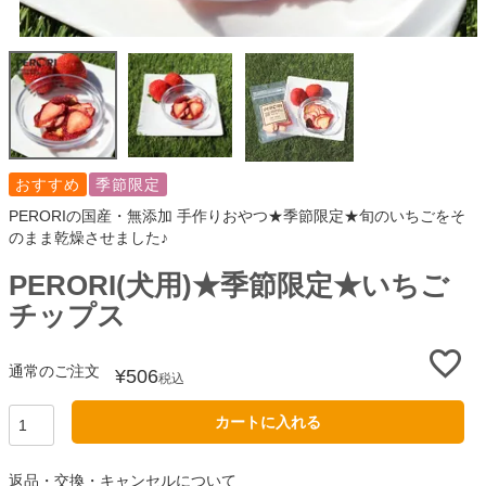
おすすめ
季節限定
PERORIの国産・無添加 手作りおやつ★季節限定★旬のいちごをそ
のまま乾燥させました♪
PERORI(犬用)★季節限定★いちご
チップス
通常のご注文
¥
506
税込
カートに入れる
返品・交換・キャンセルについて