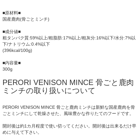
■原材料■
国産鹿肉(骨ごとミンチ)
■成分値■
粗タンパク質:59%以上/粗脂肪:17%以上/粗灰分:16%以下/水分:7%以
下/ナトリウム:0.4%以下
(396kcal/100g)
■内容量■
300g
PERORI VENISON MINCE 骨ごと鹿肉
ミンチの取り扱いについて
PERORI VENISON MINCE 骨ごと鹿肉ミンチは新鮮な国産鹿肉を骨
ごとミンチにして乾燥させた、風味豊かな作りたてのフードです。
開封後は約1カ月程度で使い切ってください。開封後は出来るだけ早
めに与えて下さい。