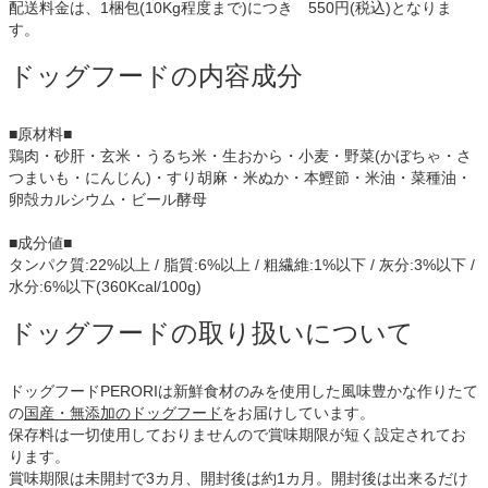
配送料金は、1梱包(10Kg程度まで)につき 550円(税込)となりま
す。
ドッグフードの内容成分
■原材料■
鶏肉・砂肝・玄米・うるち米・生おから・小麦・野菜(かぼちゃ・さ
つまいも・にんじん)・すり胡麻・米ぬか・本鰹節・米油・菜種油・
卵殻カルシウム・ビール酵母
■成分値■
タンパク質:22%以上 / 脂質:6%以上 / 粗繊維:1%以下 / 灰分:3%以下 /
水分:6%以下(360Kcal/100g)
ドッグフードの取り扱いについて
ドッグフードPERORIは新鮮食材のみを使用した風味豊かな作りたて
の
国産・無添加のドッグフード
をお届けしています。
保存料は一切使用しておりませんので賞味期限が短く設定されてお
ります。
賞味期限は未開封で3カ月、開封後は約1カ月。開封後は出来るだけ